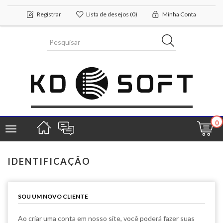
Registrar
Lista de desejos
(0)
Minha Conta
0
Toggle
navigation
IDENTIFICAÇÃO
SOU UM NOVO CLIENTE
Ao criar uma conta em nosso site, você poderá fazer suas