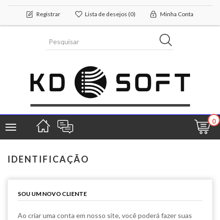
Registrar
Lista de desejos
(0)
Minha Conta
0
Toggle
navigation
IDENTIFICAÇÃO
SOU UM NOVO CLIENTE
Ao criar uma conta em nosso site, você poderá fazer suas