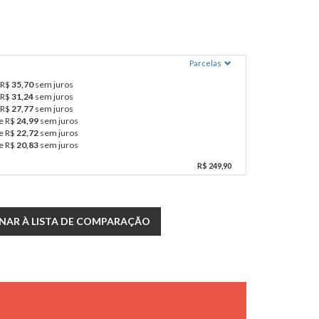
Parcelas
 R$
35,70
sem juros
 R$
31,24
sem juros
 R$
27,77
sem juros
e R$
24,99
sem juros
e R$
22,72
sem juros
e R$
20,83
sem juros
R$ 249,90