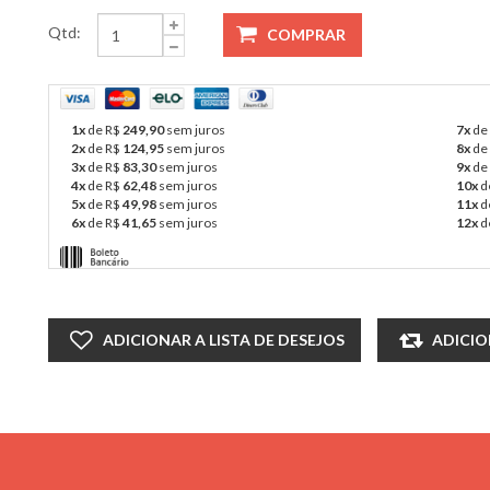
Qtd:
1x
de R$
249,90
sem juros
7x
de
2x
de R$
124,95
sem juros
8x
de
3x
de R$
83,30
sem juros
9x
de
4x
de R$
62,48
sem juros
10x
d
5x
de R$
49,98
sem juros
11x
d
6x
de R$
41,65
sem juros
12x
d