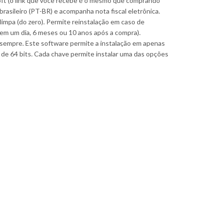
oft (o link que você recebe é o mesmo que comprando
rasileiro (PT-BR) e acompanha nota fiscal eletrônica.
impa (do zero). Permite reinstalação em caso de
(em um dia, 6 meses ou 10 anos após a compra).
sempre. Este software permite a instalação em apenas
o de 64 bits. Cada chave permite instalar uma das opções