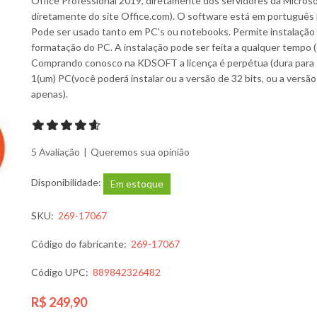
Office Professional 2019, diretamente dos servidores da Micros
diretamente do site Office.com). O software está em português b
Pode ser usado tanto em PC's ou notebooks. Permite instalação l
formatação do PC. A instalação pode ser feita a qualquer tempo 
Comprando conosco na KDSOFT a licença é perpétua (dura para 
1(um) PC(você poderá instalar ou a versão de 32 bits, ou a versã
apenas).
5 Avaliação
|
Queremos sua opinião
Disponibilidade:
Em estoque
SKU:
269-17067
Código do fabricante:
269-17067
Código UPC:
889842326482
R$ 249,90