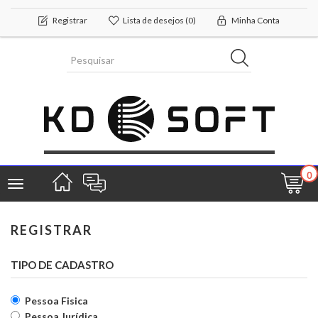
Registrar
Lista de desejos
(0)
Minha Conta
0
Toggle
navigation
REGISTRAR
TIPO DE CADASTRO
Pessoa Fisica
Pessoa Jurídica